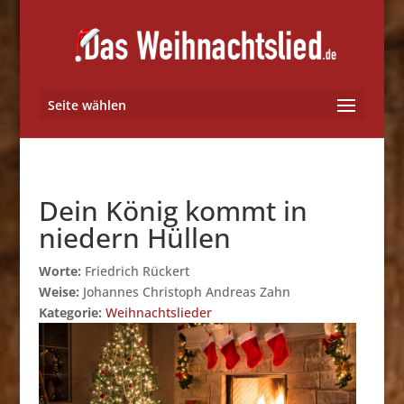
Seite wählen
Dein König kommt in
niedern Hüllen
Worte:
Friedrich Rückert
Weise:
Johannes Christoph Andreas Zahn
Kategorie:
Weihnachtslieder