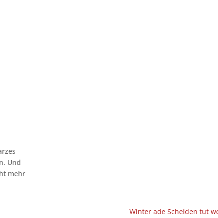
arzes
in. Und
cht mehr
Winter ade Scheiden tut w