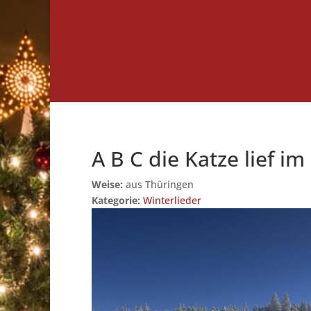
A B C die Katze lief i
Weise:
aus Thüringen
Kategorie:
Winterlieder