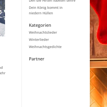
Den die Hirten lobeten sehre
Dein König kommt in
niedern Hüllen
Kategorien
Weihnachtslieder
Winterlieder
Weihnachtsgedichte
Partner
nd
mehr