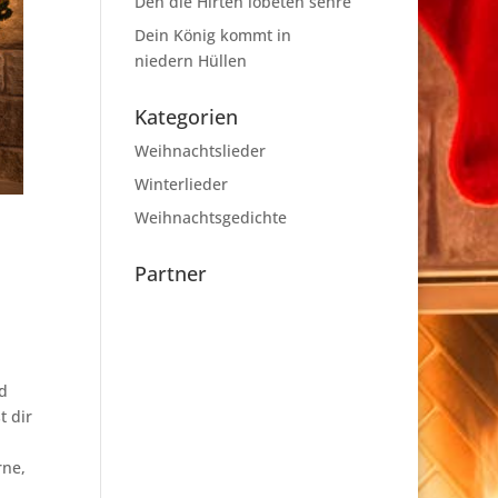
Den die Hirten lobeten sehre
Dein König kommt in
niedern Hüllen
Kategorien
Weihnachtslieder
Winterlieder
Weihnachtsgedichte
Partner
ld
t dir
rne,