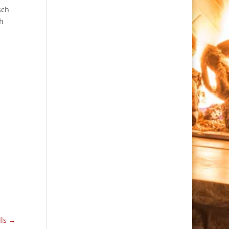
sch
ch
lls
→