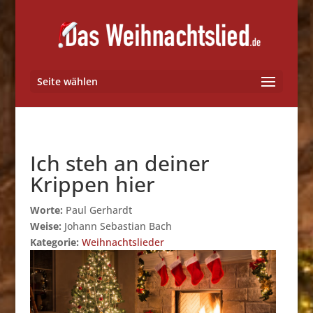
Seite wählen
Ich steh an deiner
Krippen hier
Worte:
Paul Gerhardt
Weise:
Johann Sebastian Bach
Kategorie:
Weihnachtslieder