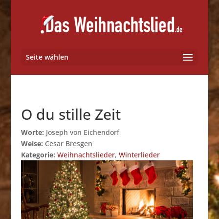
Seite wählen
O du stille Zeit
Worte:
Joseph von Eichendorf
Weise:
Cesar Bresgen
Kategorie:
Weihnachtslieder
,
Winterlieder