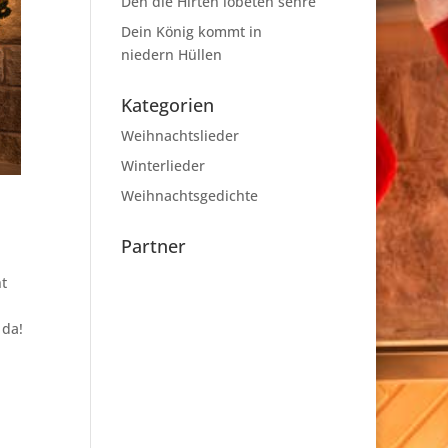
Den die Hirten lobeten sehre
Dein König kommt in
niedern Hüllen
Kategorien
Weihnachtslieder
Winterlieder
Weihnachtsgedichte
Partner
ht
d
 da!