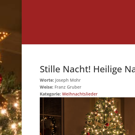
Stille Nacht! Heilige N
Worte:
Joseph Mohr
Weise:
Franz Gruber
Kategorie:
Weihnachtslieder