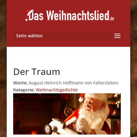
Seite wählen
Der Traum
Worte:
August Heinrich Hoffmann von Fallersleben
Kategorie:
Weihnachtsgedichte