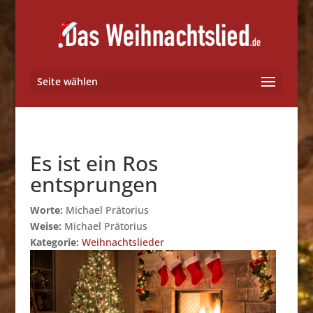
Seite wählen
Es ist ein Ros
entsprungen
Worte:
Michael Prätorius
Weise:
Michael Prätorius
Kategorie:
Weihnachtslieder