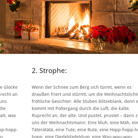
2. Strophe:
e Glocke
Wenn der Schnee zum Berg sich türmt, wenn es
recht an
draußen friert und stürmt, um die Weihnachtslicht
 uns
fröhliche Gesichter. Alle Stuben blitzeblank, denn 
die
kommt mit Poltergang durch die Luft, die kalte,
att, was
Ruprecht an, der alte. Und pustet, prustet – dann z
uns der Weihnachtsmann: Eine Muh, eine Mäh, ei
opp-hopp-
Täterätätä, eine Tute, eine Rute, eine Hopp-hopp-
u,
hopp, eine Diedeldadeldum, eine Wau-wau-wau,