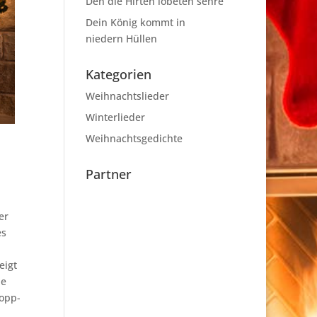
Den die Hirten lobeten sehre
Dein König kommt in
niedern Hüllen
Kategorien
Weihnachtslieder
Winterlieder
Weihnachtsgedichte
Partner
er
es
eigt
ne
hopp-