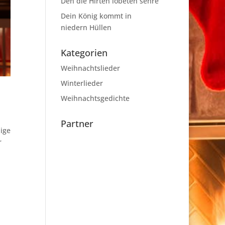
Den die Hirten lobeten sehre
Dein König kommt in
niedern Hüllen
Kategorien
Weihnachtslieder
Winterlieder
Weihnachtsgedichte
Partner
nige
r